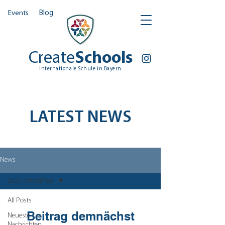
Events
Blog
Create
Schools
Internationale Schule in Bayern
LATEST NEWS
News
2025 School Year
All Posts
Beitrag demnächst
Neueste
Nachrichten