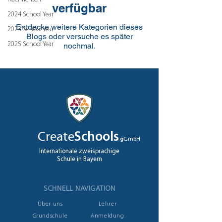
verfügbar
2024 School Year
Entdecke weitere Kategorien dieses
2023 School Year
Blogs oder versuche es später
2025 School Year
nochmal.
Create
Schools
g
GmbH
Internationale zweisprachige
Schule in Bayern
SCHNELL NAVIGATION
Über uns
Lehrer
Grundschule
Anmeldung