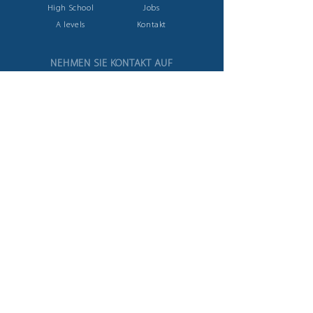
High School
Jobs
A levels
Kontakt
NEHMEN SIE KONTAKT AUF
Ziegeleistrasse
12
82327 Tutzing, Germany
Tel:
+49 (0)8158 9225566
info@createschools.de
STAY CONNECTED
Facebook
Datenschutz
Impressum
Instagram