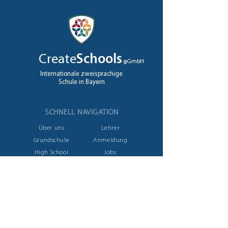
Create
Schools
g
GmbH
Internationale zweisprachige
Schule in Bayern
SCHNELL NAVIGATION
Über uns
Lehrer
Grundschule
Anmeldung
High School
Jobs
A levels
Kontakt
NEHMEN SIE KONTAKT AUF
Ziegeleistrasse
12
82327 Tutzing, Germany