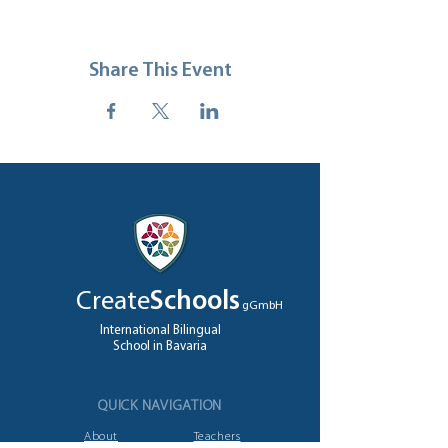
Share This Event
Create
Schools
gGmbH
International Bilingual
School in Bavaria
QUICK NAVIGATION
About
Teachers