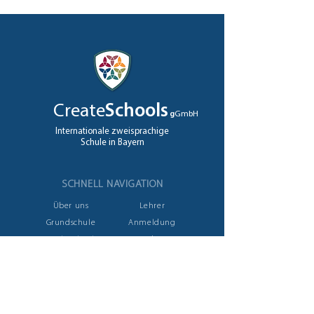
Create
Schools
g
GmbH
Internationale zweisprachige
Schule in Bayern
SCHNELL NAVIGATION
Über uns
Lehrer
Grundschule
Anmeldung
High School
Jobs
A levels
Kontakt
NEHMEN SIE KONTAKT AUF