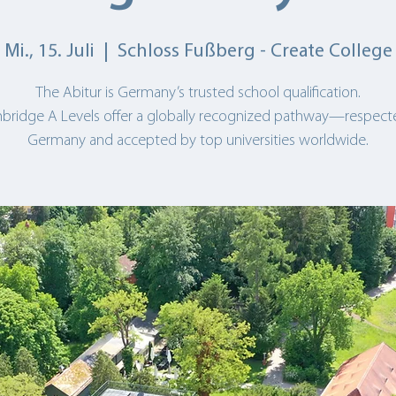
Mi., 15. Juli
  |  
Schloss Fußberg - Create College
The Abitur is Germany’s trusted school qualification.
ridge A Levels offer a globally recognized pathway—respect
Germany and accepted by top universities worldwide.