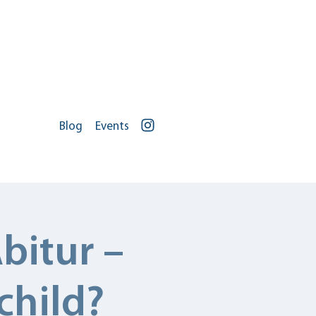
Blog
Events
Portal Log In
Zu uns
Jobs
bitur –
child?