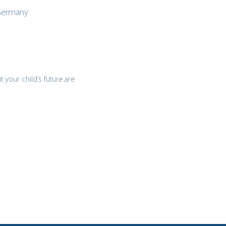
 Germany
your child’s future are 