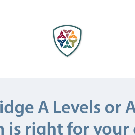
Unter uns
Durch uns
Mit uns
Stipendien
dge A Levels or A
 is right for your 