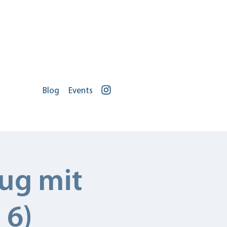
Blog
Events
Portal Log In
Zu uns
Jobs
ug mit
 6)